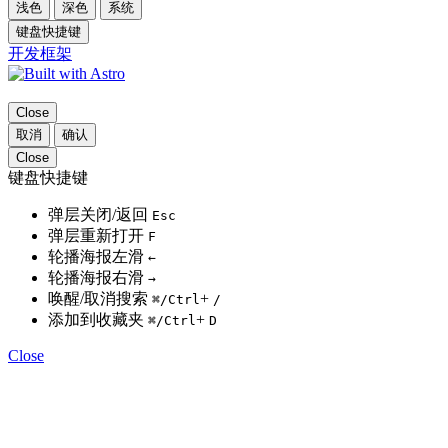
浅色
深色
系统
键盘快捷键
开发框架
Close
取消
确认
Close
键盘快捷键
弹层关闭/返回
Esc
弹层重新打开
F
轮播海报左滑
←
轮播海报右滑
→
唤醒/取消搜索
+
⌘
/Ctrl
/
添加到收藏夹
+
⌘
/Ctrl
D
Close