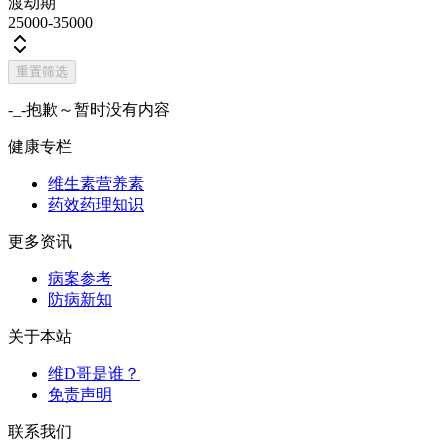
渡劫期
25000-35000
重置筛选
-_-抱歉～暂时没有内容
健康专栏
维生素营养素
药效药理知识
更多资讯
病案参考
防病新知
关于本站
维D哥是谁？
免责声明
联系我们