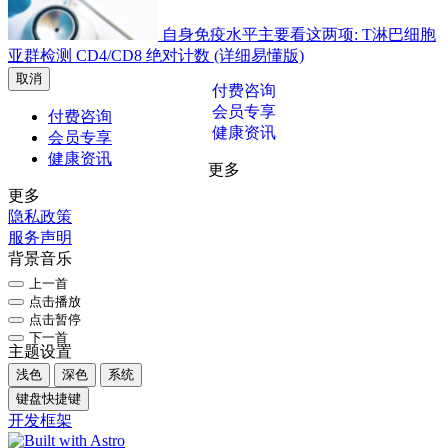
自身免疫水平主要看这两项: T淋巴细胞
亚群检测 CD4/CD8 绝对计数 (详细易懂版)
取消
付费咨询
会员专享
付费咨询
健康资讯
会员专享
健康资讯
更多
更多
隐私政策
服务声明
背景音乐
上一首
点击播放
点击暂停
下一首
主题设置
浅色
深色
系统
键盘快捷键
开发框架