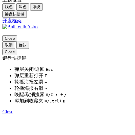
浅色
深色
系统
键盘快捷键
开发框架
Close
取消
确认
Close
键盘快捷键
弹层关闭/返回
Esc
弹层重新打开
F
轮播海报左滑
←
轮播海报右滑
→
唤醒/取消搜索
+
⌘
/Ctrl
/
添加到收藏夹
+
⌘
/Ctrl
D
Close