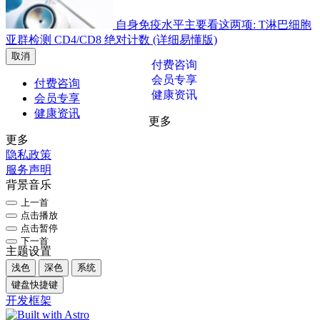
自身免疫水平主要看这两项: T淋巴细胞
亚群检测 CD4/CD8 绝对计数 (详细易懂版)
取消
付费咨询
会员专享
付费咨询
健康资讯
会员专享
健康资讯
更多
更多
隐私政策
服务声明
背景音乐
上一首
点击播放
点击暂停
下一首
主题设置
浅色
深色
系统
键盘快捷键
开发框架