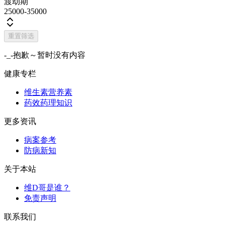
渡劫期
25000-35000
重置筛选
-_-抱歉～暂时没有内容
健康专栏
维生素营养素
药效药理知识
更多资讯
病案参考
防病新知
关于本站
维D哥是谁？
免责声明
联系我们