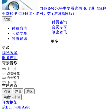
自身免疫水平主要看这两项: T淋巴细胞
亚群检测 CD4/CD8 绝对计数 (详细易懂版)
取消
付费咨询
会员专享
付费咨询
健康资讯
会员专享
健康资讯
更多
更多
隐私政策
服务声明
背景音乐
上一首
点击播放
点击暂停
下一首
主题设置
浅色
深色
系统
键盘快捷键
开发框架