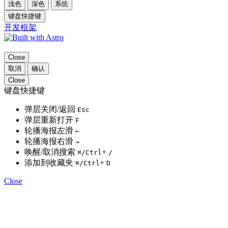
浅色
深色
系统
键盘快捷键
开发框架
Close
取消
确认
Close
键盘快捷键
弹层关闭/返回
Esc
弹层重新打开
F
轮播海报左滑
←
轮播海报右滑
→
唤醒/取消搜索
+
⌘
/Ctrl
/
添加到收藏夹
+
⌘
/Ctrl
D
Close