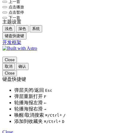
上一首
点击播放
点击暂停
下一首
主题设置
浅色
深色
系统
键盘快捷键
开发框架
Close
取消
确认
Close
键盘快捷键
弹层关闭/返回
Esc
弹层重新打开
F
轮播海报左滑
←
轮播海报右滑
→
唤醒/取消搜索
+
⌘
/Ctrl
/
添加到收藏夹
+
⌘
/Ctrl
D
Close