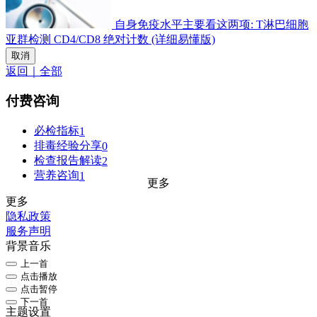
自身免疫水平主要看这两项: T淋巴细胞
亚群检测 CD4/CD8 绝对计数 (详细易懂版)
取消
返回｜全部
付费咨询
必检指标
1
排毒经验分享
0
检查报告解读
2
营养咨询
1
更多
更多
隐私政策
服务声明
背景音乐
上一首
点击播放
点击暂停
下一首
主题设置