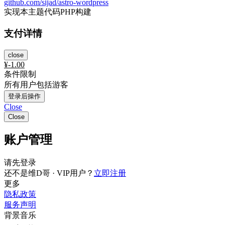
github.com/sijad/astro-wordpress
实现本主题代码PHP构建
支付详情
close
¥
-1.00
条件限制
所有用户包括游客
登录后操作
Close
Close
账户管理
请先登录
还不是维D哥 · VIP用户？
立即注册
更多
隐私政策
服务声明
背景音乐