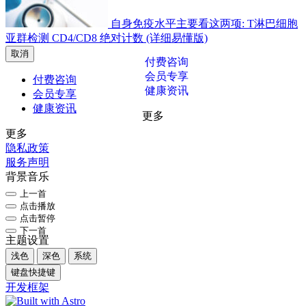
自身免疫水平主要看这两项: T淋巴细胞
亚群检测 CD4/CD8 绝对计数 (详细易懂版)
取消
付费咨询
会员专享
付费咨询
健康资讯
会员专享
健康资讯
更多
更多
隐私政策
服务声明
背景音乐
上一首
点击播放
点击暂停
下一首
主题设置
浅色
深色
系统
键盘快捷键
开发框架