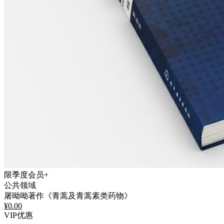
限季度会员+
公共领域
屠呦呦著作《青蒿及青蒿素类药物》
¥
0.00
VIP优惠