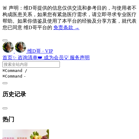
🚨 声明：维D哥提供的信息仅供交流和参考目的，与使用者不
构成医患关系，如果您有紧急医疗需求，请立即寻求专业医疗
帮助。如果你借鉴及使用了本平台的经验及分享方案，就代表
您已同意 维D哥平台的
免责条款 →
维D哥 · VIP
首页
✨ 咨询清单
👑 成为会员
💡 服务声明
⌘Command
/
⌘Command
-
历史记录
热门