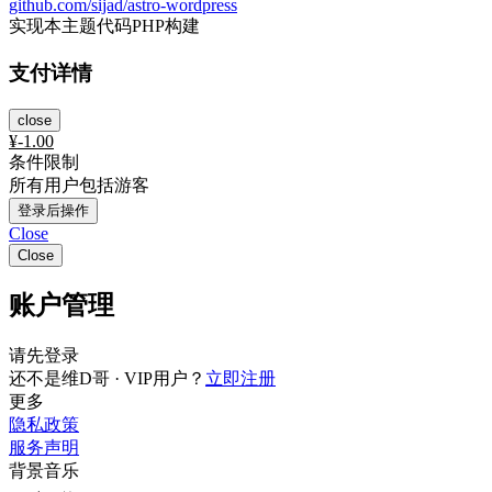
github.com/sijad/astro-wordpress
实现本主题代码PHP构建
支付详情
close
¥
-1.00
条件限制
所有用户包括游客
登录后操作
Close
Close
账户管理
请先登录
还不是维D哥 · VIP用户？
立即注册
更多
隐私政策
服务声明
背景音乐