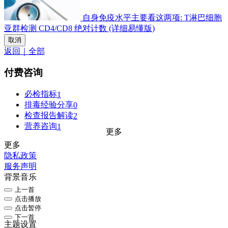
自身免疫水平主要看这两项: T淋巴细胞
亚群检测 CD4/CD8 绝对计数 (详细易懂版)
取消
返回｜全部
付费咨询
必检指标
1
排毒经验分享
0
检查报告解读
2
营养咨询
1
更多
更多
隐私政策
服务声明
背景音乐
上一首
点击播放
点击暂停
下一首
主题设置