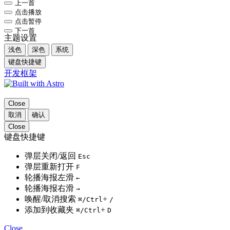
上一首
点击播放
点击暂停
下一首
主题设置
浅色
深色
系统
键盘快捷键
开发框架
Close
取消
确认
Close
键盘快捷键
弹层关闭/返回
Esc
弹层重新打开
F
轮播海报左滑
←
轮播海报右滑
→
唤醒/取消搜索
+
⌘
/Ctrl
/
添加到收藏夹
+
⌘
/Ctrl
D
Close