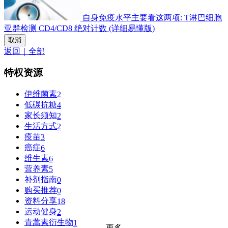
自身免疫水平主要看这两项: T淋巴细胞
亚群检测 CD4/CD8 绝对计数 (详细易懂版)
取消
返回｜全部
特权资源
伊维菌素
2
低碳抗糖
4
家长须知
2
生活方式
2
疫苗
3
癌症
6
维生素
6
营养素
5
补剂指南
0
购买推荐
0
资料分享
18
运动健身
2
青蒿素衍生物
1
更多