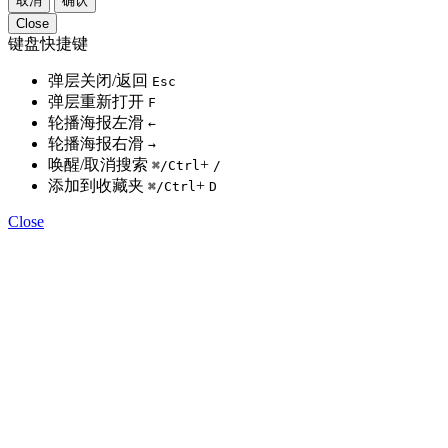
取消
确认
Close
键盘快捷键
弹层关闭/返回
Esc
弹层重新打开
F
轮播海报左滑
←
轮播海报右滑
→
唤醒/取消搜索
+
⌘
/Ctrl
/
添加到收藏夹
+
⌘
/Ctrl
D
Close