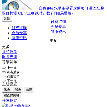
自身免疫水平主要看这两项: T淋巴细胞
亚群检测 CD4/CD8 绝对计数 (详细易懂版)
取消
付费咨询
会员专享
付费咨询
健康资讯
会员专享
健康资讯
更多
更多
隐私政策
服务声明
背景音乐
上一首
点击播放
点击暂停
下一首
主题设置
浅色
深色
系统
键盘快捷键
开发框架