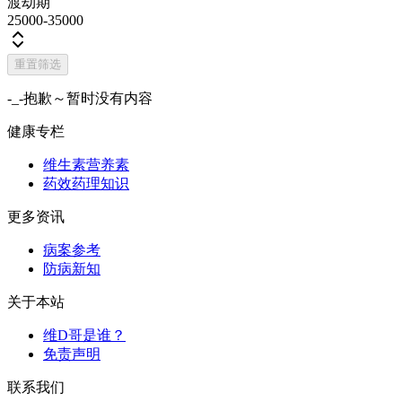
渡劫期
25000-35000
重置筛选
-_-抱歉～暂时没有内容
健康专栏
维生素营养素
药效药理知识
更多资讯
病案参考
防病新知
关于本站
维D哥是谁？
免责声明
联系我们