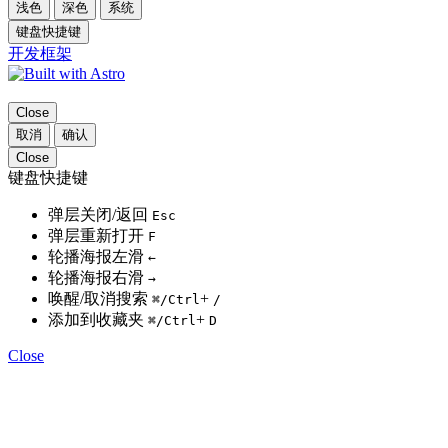
浅色
深色
系统
键盘快捷键
开发框架
Close
取消
确认
Close
键盘快捷键
弹层关闭/返回
Esc
弹层重新打开
F
轮播海报左滑
←
轮播海报右滑
→
唤醒/取消搜索
+
⌘
/Ctrl
/
添加到收藏夹
+
⌘
/Ctrl
D
Close