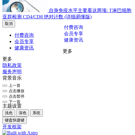
自身免疫水平主要看这两项: T淋巴细胞
亚群检测 CD4/CD8 绝对计数 (详细易懂版)
取消
付费咨询
会员专享
付费咨询
健康资讯
会员专享
健康资讯
更多
更多
隐私政策
服务声明
背景音乐
上一首
点击播放
点击暂停
下一首
主题设置
浅色
深色
系统
键盘快捷键
开发框架