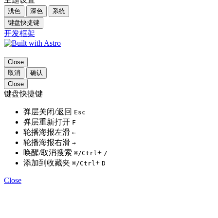
浅色
深色
系统
键盘快捷键
开发框架
Close
取消
确认
Close
键盘快捷键
弹层关闭/返回
Esc
弹层重新打开
F
轮播海报左滑
←
轮播海报右滑
→
唤醒/取消搜索
+
⌘
/Ctrl
/
添加到收藏夹
+
⌘
/Ctrl
D
Close