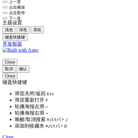
上一首
点击播放
点击暂停
下一首
主题设置
浅色
深色
系统
键盘快捷键
开发框架
Close
取消
确认
Close
键盘快捷键
弹层关闭/返回
Esc
弹层重新打开
F
轮播海报左滑
←
轮播海报右滑
→
唤醒/取消搜索
+
⌘
/Ctrl
/
添加到收藏夹
+
⌘
/Ctrl
D
Close