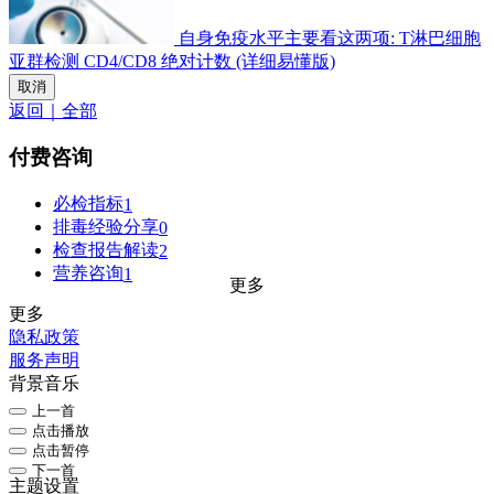
自身免疫水平主要看这两项: T淋巴细胞
亚群检测 CD4/CD8 绝对计数 (详细易懂版)
取消
返回｜全部
付费咨询
必检指标
1
排毒经验分享
0
检查报告解读
2
营养咨询
1
更多
更多
隐私政策
服务声明
背景音乐
上一首
点击播放
点击暂停
下一首
主题设置