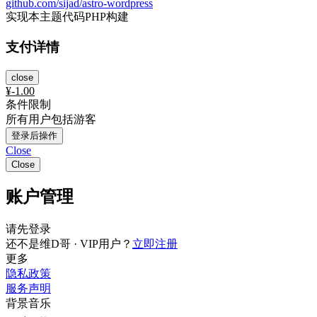
github.com/sijad/astro-wordpress
实现本主题代码PHP构建
支付详情
close
¥
-1.00
条件限制
所有用户包括游客
登录后操作
Close
Close
账户管理
请先登录
还不是维D哥 · VIP用户？
立即注册
更多
隐私政策
服务声明
背景音乐