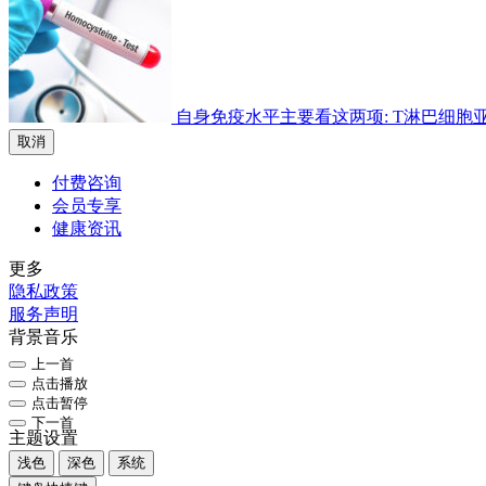
自身免疫水平主要看这两项: T淋巴细胞亚群检
取消
付费咨询
会员专享
健康资讯
更多
隐私政策
服务声明
背景音乐
上一首
点击播放
点击暂停
下一首
主题设置
浅色
深色
系统