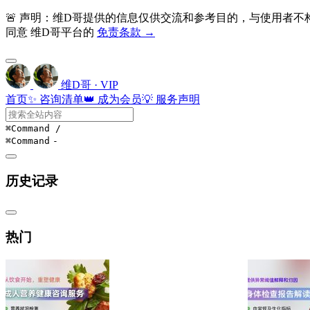
🚨 声明：维D哥提供的信息仅供交流和参考目的，与使用者
同意 维D哥平台的
免责条款 →
维D哥 · VIP
首页
✨ 咨询清单
👑 成为会员
💡 服务声明
⌘Command
/
⌘Command
-
历史记录
热门