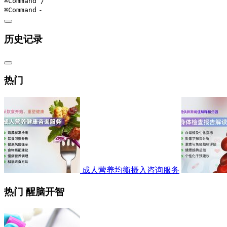
⌘Command
/
⌘Command
-
历史记录
热门
成人营养均衡摄入咨询服务
热门 醒脑开智