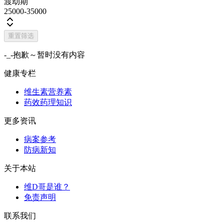
渡劫期
25000-35000
重置筛选
-_-抱歉～暂时没有内容
健康专栏
维生素营养素
药效药理知识
更多资讯
病案参考
防病新知
关于本站
维D哥是谁？
免责声明
联系我们