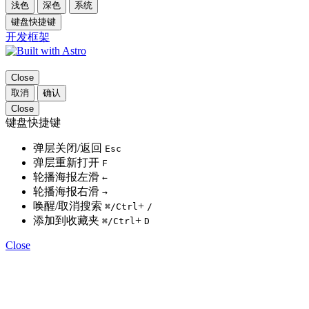
浅色
深色
系统
键盘快捷键
开发框架
Close
取消
确认
Close
键盘快捷键
弹层关闭/返回
Esc
弹层重新打开
F
轮播海报左滑
←
轮播海报右滑
→
唤醒/取消搜索
+
⌘
/Ctrl
/
添加到收藏夹
+
⌘
/Ctrl
D
Close