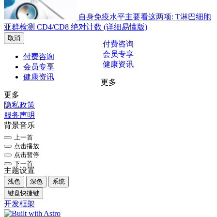
自身免疫水平主要看这两项: T淋巴细胞
亚群检测 CD4/CD8 绝对计数 (详细易懂版)
取消
付费咨询
会员专享
付费咨询
健康资讯
会员专享
健康资讯
更多
更多
隐私政策
服务声明
背景音乐
上一首
点击播放
点击暂停
下一首
主题设置
浅色
深色
系统
键盘快捷键
开发框架