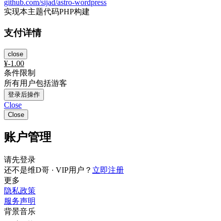
github.com/sijad/astro-wordpress
实现本主题代码PHP构建
支付详情
close
¥
-1.00
条件限制
所有用户包括游客
登录后操作
Close
Close
账户管理
请先登录
还不是维D哥 · VIP用户？
立即注册
更多
隐私政策
服务声明
背景音乐