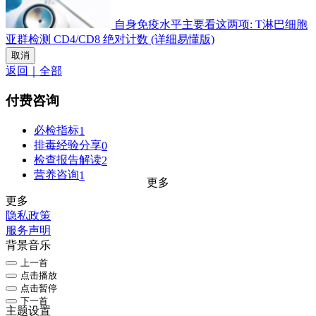
自身免疫水平主要看这两项: T淋巴细胞
亚群检测 CD4/CD8 绝对计数 (详细易懂版)
取消
返回｜全部
付费咨询
必检指标
1
排毒经验分享
0
检查报告解读
2
营养咨询
1
更多
更多
隐私政策
服务声明
背景音乐
上一首
点击播放
点击暂停
下一首
主题设置