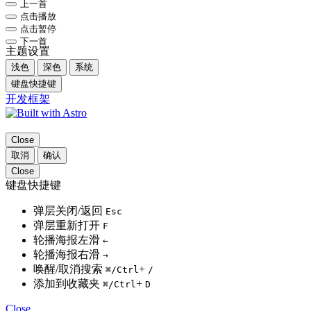
上一首
点击播放
点击暂停
下一首
主题设置
浅色
深色
系统
键盘快捷键
开发框架
Close
取消
确认
Close
键盘快捷键
弹层关闭/返回
Esc
弹层重新打开
F
轮播海报左滑
←
轮播海报右滑
→
唤醒/取消搜索
+
⌘
/Ctrl
/
添加到收藏夹
+
⌘
/Ctrl
D
Close