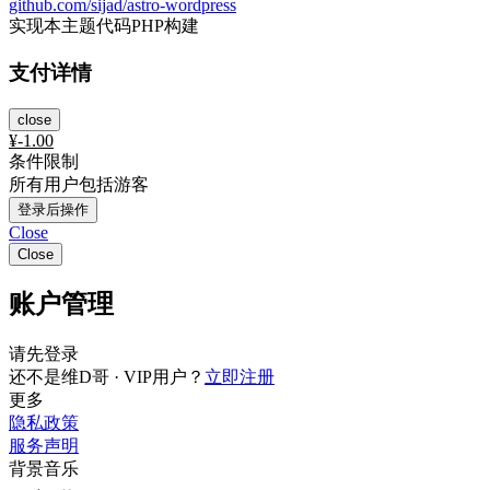
github.com/sijad/astro-wordpress
实现本主题代码PHP构建
支付详情
close
¥
-1.00
条件限制
所有用户包括游客
登录后操作
Close
Close
账户管理
请先登录
还不是维D哥 · VIP用户？
立即注册
更多
隐私政策
服务声明
背景音乐