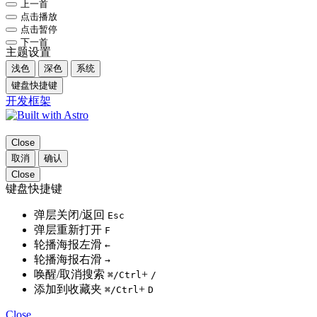
上一首
点击播放
点击暂停
下一首
主题设置
浅色
深色
系统
键盘快捷键
开发框架
Close
取消
确认
Close
键盘快捷键
弹层关闭/返回
Esc
弹层重新打开
F
轮播海报左滑
←
轮播海报右滑
→
唤醒/取消搜索
+
⌘
/Ctrl
/
添加到收藏夹
+
⌘
/Ctrl
D
Close