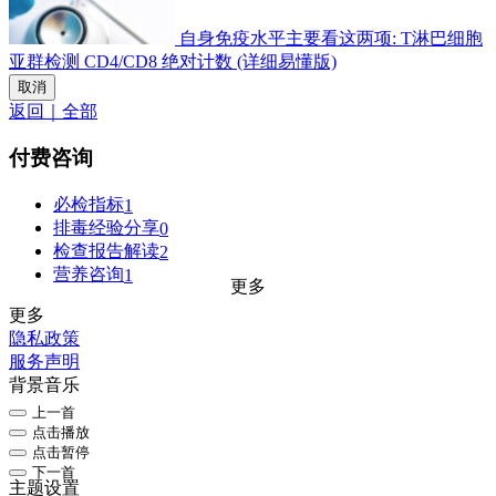
自身免疫水平主要看这两项: T淋巴细胞
亚群检测 CD4/CD8 绝对计数 (详细易懂版)
取消
返回｜全部
付费咨询
必检指标
1
排毒经验分享
0
检查报告解读
2
营养咨询
1
更多
更多
隐私政策
服务声明
背景音乐
上一首
点击播放
点击暂停
下一首
主题设置