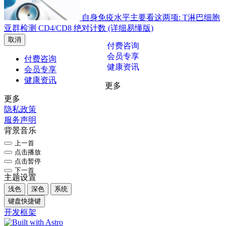
自身免疫水平主要看这两项: T淋巴细胞
亚群检测 CD4/CD8 绝对计数 (详细易懂版)
取消
付费咨询
会员专享
付费咨询
健康资讯
会员专享
健康资讯
更多
更多
隐私政策
服务声明
背景音乐
上一首
点击播放
点击暂停
下一首
主题设置
浅色
深色
系统
键盘快捷键
开发框架