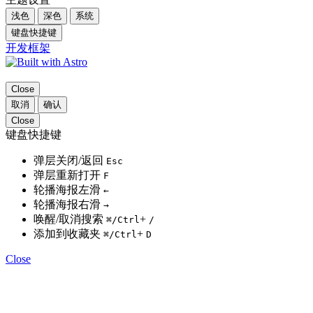
浅色
深色
系统
键盘快捷键
开发框架
Close
取消
确认
Close
键盘快捷键
弹层关闭/返回
Esc
弹层重新打开
F
轮播海报左滑
←
轮播海报右滑
→
唤醒/取消搜索
+
⌘
/Ctrl
/
添加到收藏夹
+
⌘
/Ctrl
D
Close