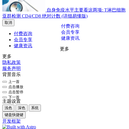
自身免疫水平主要看这两项: T淋巴细胞
亚群检测 CD4/CD8 绝对计数 (详细易懂版)
取消
付费咨询
会员专享
付费咨询
健康资讯
会员专享
健康资讯
更多
更多
隐私政策
服务声明
背景音乐
上一首
点击播放
点击暂停
下一首
主题设置
浅色
深色
系统
键盘快捷键
开发框架