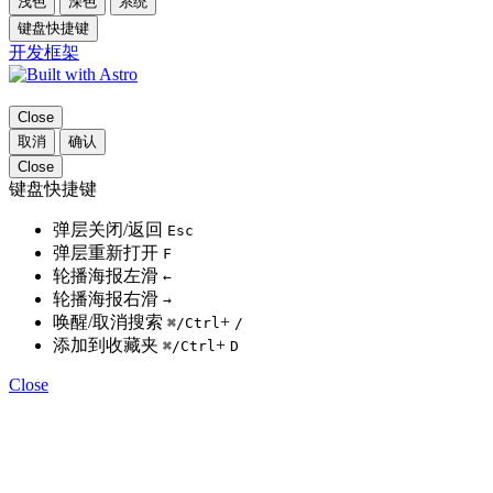
浅色
深色
系统
键盘快捷键
开发框架
Close
取消
确认
Close
键盘快捷键
弹层关闭/返回
Esc
弹层重新打开
F
轮播海报左滑
←
轮播海报右滑
→
唤醒/取消搜索
+
⌘
/Ctrl
/
添加到收藏夹
+
⌘
/Ctrl
D
Close