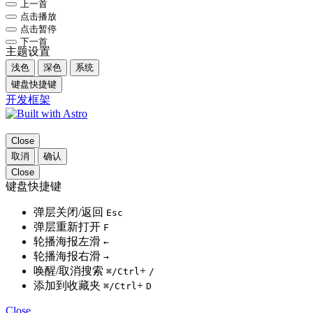
上一首
点击播放
点击暂停
下一首
主题设置
浅色
深色
系统
键盘快捷键
开发框架
Close
取消
确认
Close
键盘快捷键
弹层关闭/返回
Esc
弹层重新打开
F
轮播海报左滑
←
轮播海报右滑
→
唤醒/取消搜索
+
⌘
/Ctrl
/
添加到收藏夹
+
⌘
/Ctrl
D
Close