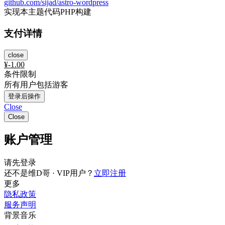
github.com/sijad/astro-wordpress
实现本主题代码PHP构建
支付详情
close
¥
-1.00
条件限制
所有用户包括游客
登录后操作
Close
Close
账户管理
请先登录
还不是维D哥 · VIP用户？
立即注册
更多
隐私政策
服务声明
背景音乐