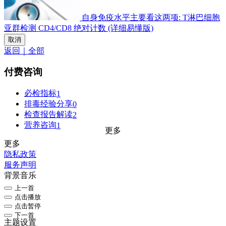
自身免疫水平主要看这两项: T淋巴细胞
亚群检测 CD4/CD8 绝对计数 (详细易懂版)
取消
返回｜全部
付费咨询
必检指标
1
排毒经验分享
0
检查报告解读
2
营养咨询
1
更多
更多
隐私政策
服务声明
背景音乐
上一首
点击播放
点击暂停
下一首
主题设置