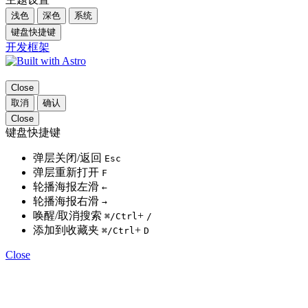
浅色
深色
系统
键盘快捷键
开发框架
Close
取消
确认
Close
键盘快捷键
弹层关闭/返回
Esc
弹层重新打开
F
轮播海报左滑
←
轮播海报右滑
→
唤醒/取消搜索
+
⌘
/Ctrl
/
添加到收藏夹
+
⌘
/Ctrl
D
Close