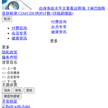
自身免疫水平主要看这两项: T淋巴细胞
亚群检测 CD4/CD8 绝对计数 (详细易懂版)
取消
付费咨询
会员专享
付费咨询
健康资讯
会员专享
健康资讯
更多
更多
隐私政策
服务声明
背景音乐
上一首
点击播放
点击暂停
下一首
主题设置
浅色
深色
系统
键盘快捷键
开发框架