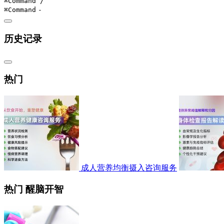
⌘Command
/
⌘Command
-
历史记录
热门
成人营养均衡摄入咨询服务
热门 醒脑开智