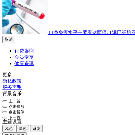
自身免疫水平主要看这两项: T淋巴细胞亚群检
取消
付费咨询
会员专享
健康资讯
更多
隐私政策
服务声明
背景音乐
上一首
点击播放
点击暂停
下一首
主题设置
浅色
深色
系统