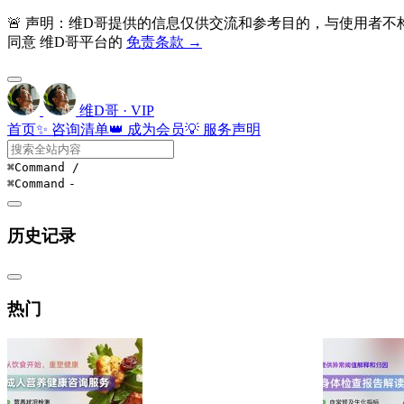
🚨 声明：维D哥提供的信息仅供交流和参考目的，与使用者
同意 维D哥平台的
免责条款 →
维D哥 · VIP
首页
✨ 咨询清单
👑 成为会员
💡 服务声明
⌘Command
/
⌘Command
-
历史记录
热门