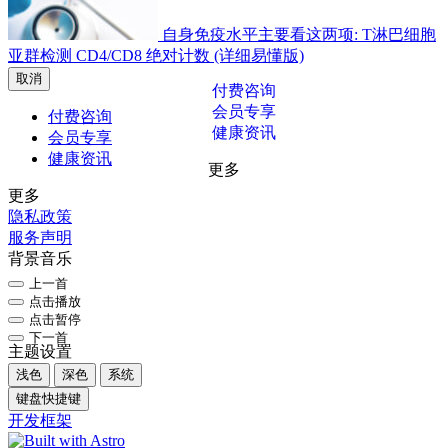
自身免疫水平主要看这两项: T淋巴细胞
亚群检测 CD4/CD8 绝对计数 (详细易懂版)
取消
付费咨询
会员专享
付费咨询
健康资讯
会员专享
健康资讯
更多
更多
隐私政策
服务声明
背景音乐
上一首
点击播放
点击暂停
下一首
主题设置
浅色
深色
系统
键盘快捷键
开发框架