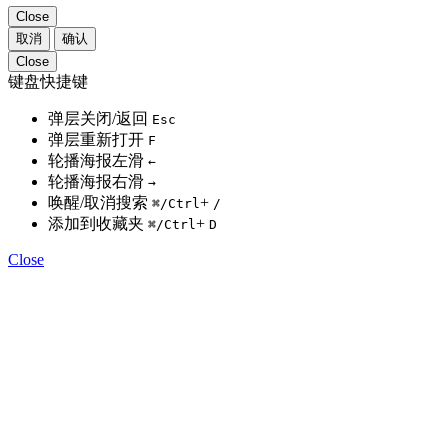
Close
取消
确认
Close
键盘快捷键
弹层关闭/返回
Esc
弹层重新打开
F
轮播海报左滑
←
轮播海报右滑
→
唤醒/取消搜索
+
⌘
/Ctrl
/
添加到收藏夹
+
⌘
/Ctrl
D
Close