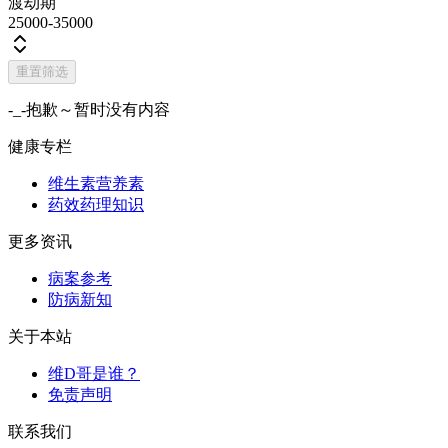
渡劫期
25000-35000
重置筛选
-_-抱歉～暂时没有内容
健康专栏
维生素营养素
药效药理知识
更多资讯
病案参考
防病新知
关于本站
维D哥是谁？
免责声明
联系我们