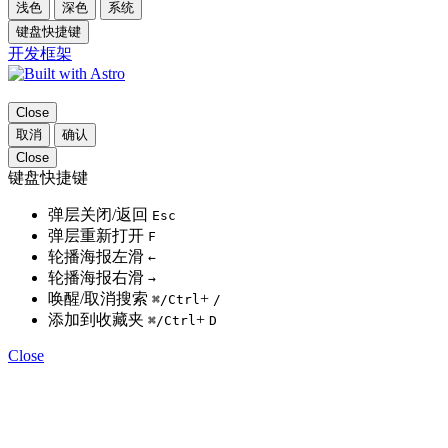
浅色
深色
系统
键盘快捷键
开发框架
Close
取消
确认
Close
键盘快捷键
弹层关闭/返回
Esc
弹层重新打开
F
轮播海报左滑
←
轮播海报右滑
→
唤醒/取消搜索
+
⌘
/Ctrl
/
添加到收藏夹
+
⌘
/Ctrl
D
Close