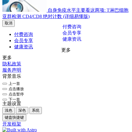
自身免疫水平主要看这两项: T淋巴细胞
亚群检测 CD4/CD8 绝对计数 (详细易懂版)
取消
付费咨询
会员专享
付费咨询
健康资讯
会员专享
健康资讯
更多
更多
隐私政策
服务声明
背景音乐
上一首
点击播放
点击暂停
下一首
主题设置
浅色
深色
系统
键盘快捷键
开发框架