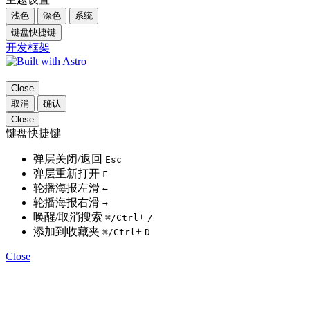
浅色
深色
系统
键盘快捷键
开发框架
Close
取消
确认
Close
键盘快捷键
弹层关闭/返回
Esc
弹层重新打开
F
轮播海报左滑
←
轮播海报右滑
→
唤醒/取消搜索
+
⌘
/Ctrl
/
添加到收藏夹
+
⌘
/Ctrl
D
Close