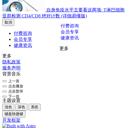
自身免疫水平主要看这两项: T淋巴细胞
亚群检测 CD4/CD8 绝对计数 (详细易懂版)
取消
付费咨询
会员专享
付费咨询
健康资讯
会员专享
健康资讯
更多
更多
隐私政策
服务声明
背景音乐
上一首
点击播放
点击暂停
下一首
主题设置
浅色
深色
系统
键盘快捷键
开发框架