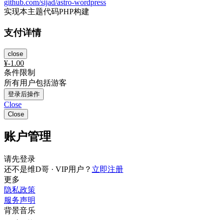
github.com/sijad/astro-wordpress
实现本主题代码PHP构建
支付详情
close
¥
-1.00
条件限制
所有用户包括游客
登录后操作
Close
Close
账户管理
请先登录
还不是维D哥 · VIP用户？
立即注册
更多
隐私政策
服务声明
背景音乐