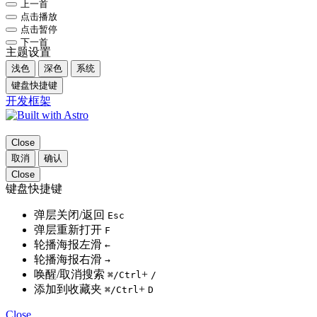
上一首
点击播放
点击暂停
下一首
主题设置
浅色
深色
系统
键盘快捷键
开发框架
Close
取消
确认
Close
键盘快捷键
弹层关闭/返回
Esc
弹层重新打开
F
轮播海报左滑
←
轮播海报右滑
→
唤醒/取消搜索
+
⌘
/Ctrl
/
添加到收藏夹
+
⌘
/Ctrl
D
Close