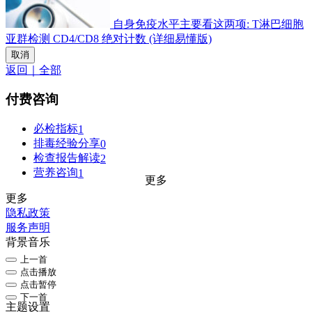
自身免疫水平主要看这两项: T淋巴细胞
亚群检测 CD4/CD8 绝对计数 (详细易懂版)
取消
返回｜全部
付费咨询
必检指标
1
排毒经验分享
0
检查报告解读
2
营养咨询
1
更多
更多
隐私政策
服务声明
背景音乐
上一首
点击播放
点击暂停
下一首
主题设置