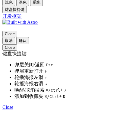
浅色
深色
系统
键盘快捷键
开发框架
Close
取消
确认
Close
键盘快捷键
弹层关闭/返回
Esc
弹层重新打开
F
轮播海报左滑
←
轮播海报右滑
→
唤醒/取消搜索
+
⌘
/Ctrl
/
添加到收藏夹
+
⌘
/Ctrl
D
Close