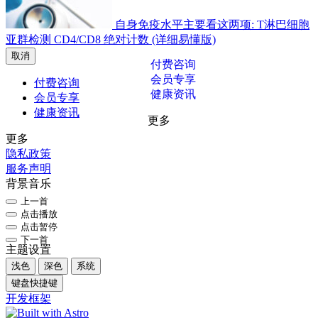
自身免疫水平主要看这两项: T淋巴细胞
亚群检测 CD4/CD8 绝对计数 (详细易懂版)
取消
付费咨询
会员专享
付费咨询
健康资讯
会员专享
健康资讯
更多
更多
隐私政策
服务声明
背景音乐
上一首
点击播放
点击暂停
下一首
主题设置
浅色
深色
系统
键盘快捷键
开发框架