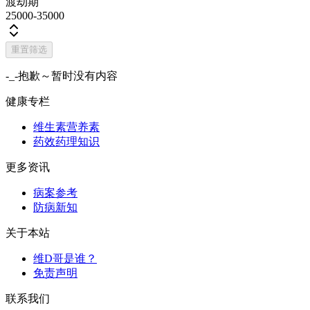
渡劫期
25000-35000
重置筛选
-_-抱歉～暂时没有内容
健康专栏
维生素营养素
药效药理知识
更多资讯
病案参考
防病新知
关于本站
维D哥是谁？
免责声明
联系我们