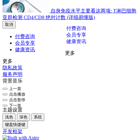
自身免疫水平主要看这两项: T淋巴细胞
亚群检测 CD4/CD8 绝对计数 (详细易懂版)
取消
付费咨询
会员专享
付费咨询
健康资讯
会员专享
健康资讯
更多
更多
隐私政策
服务声明
背景音乐
上一首
点击播放
点击暂停
下一首
主题设置
浅色
深色
系统
键盘快捷键
开发框架