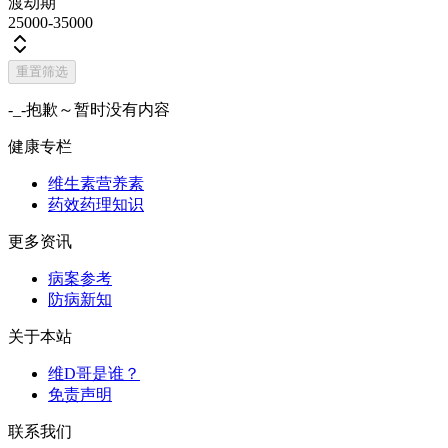
渡劫期
25000-35000
重置筛选
-_-抱歉～暂时没有内容
健康专栏
维生素营养素
药效药理知识
更多资讯
病案参考
防病新知
关于本站
维D哥是谁？
免责声明
联系我们