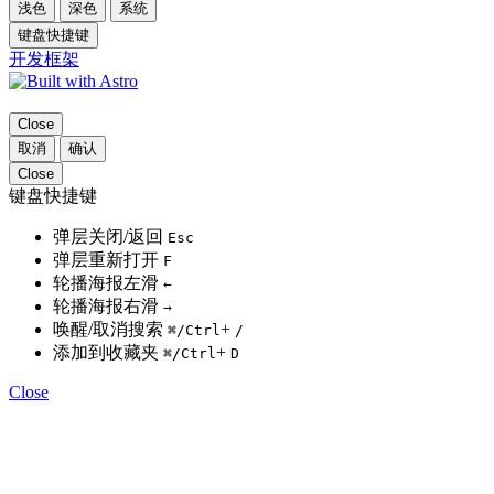
浅色
深色
系统
键盘快捷键
开发框架
Close
取消
确认
Close
键盘快捷键
弹层关闭/返回
Esc
弹层重新打开
F
轮播海报左滑
←
轮播海报右滑
→
唤醒/取消搜索
+
⌘
/Ctrl
/
添加到收藏夹
+
⌘
/Ctrl
D
Close