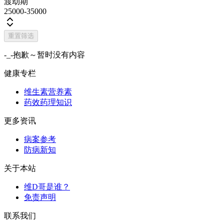
渡劫期
25000-35000
重置筛选
-_-抱歉～暂时没有内容
健康专栏
维生素营养素
药效药理知识
更多资讯
病案参考
防病新知
关于本站
维D哥是谁？
免责声明
联系我们