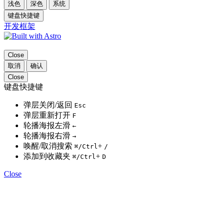
浅色
深色
系统
键盘快捷键
开发框架
Close
取消
确认
Close
键盘快捷键
弹层关闭/返回
Esc
弹层重新打开
F
轮播海报左滑
←
轮播海报右滑
→
唤醒/取消搜索
+
⌘
/Ctrl
/
添加到收藏夹
+
⌘
/Ctrl
D
Close