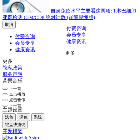
自身免疫水平主要看这两项: T淋巴细胞
亚群检测 CD4/CD8 绝对计数 (详细易懂版)
取消
付费咨询
会员专享
付费咨询
健康资讯
会员专享
健康资讯
更多
更多
隐私政策
服务声明
背景音乐
上一首
点击播放
点击暂停
下一首
主题设置
浅色
深色
系统
键盘快捷键
开发框架