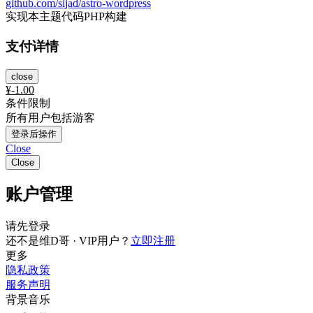
github.com/sijad/astro-wordpress
实现本主题代码PHP构建
支付详情
close
¥
-1.00
条件限制
所有用户包括游客
登录后操作
Close
Close
账户管理
请先登录
还不是维D哥 · VIP用户？
立即注册
更多
隐私政策
服务声明
背景音乐