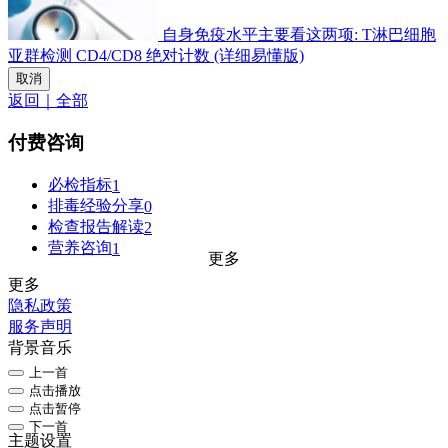
自身免疫水平主要看这两项: T淋巴细胞
亚群检测 CD4/CD8 绝对计数 (详细易懂版)
取消
返回｜全部
付费咨询
必检指标
1
排毒经验分享
0
检查报告解读
2
营养咨询
1
更多
更多
隐私政策
服务声明
背景音乐
上一首
点击播放
点击暂停
下一首
主题设置