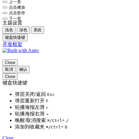
上一首
点击播放
点击暂停
下一首
主题设置
浅色
深色
系统
键盘快捷键
开发框架
Close
取消
确认
Close
键盘快捷键
弹层关闭/返回
Esc
弹层重新打开
F
轮播海报左滑
←
轮播海报右滑
→
唤醒/取消搜索
+
⌘
/Ctrl
/
添加到收藏夹
+
⌘
/Ctrl
D
Close