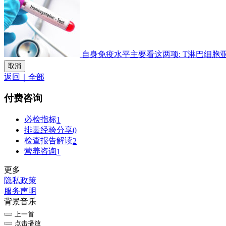
自身免疫水平主要看这两项: T淋巴细胞亚群检
取消
返回｜全部
付费咨询
必检指标
1
排毒经验分享
0
检查报告解读
2
营养咨询
1
更多
隐私政策
服务声明
背景音乐
上一首
点击播放