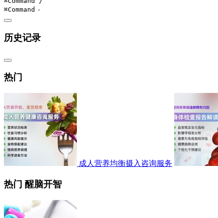
⌘Command
/
⌘Command
-
历史记录
热门
成人营养均衡摄入咨询服务
热门 醒脑开智