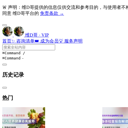
🚨 声明：维D哥提供的信息仅供交流和参考目的，与使用者
同意 维D哥平台的
免责条款 →
维D哥 · VIP
首页
✨ 咨询清单
👑 成为会员
💡 服务声明
⌘Command
/
⌘Command
-
历史记录
热门