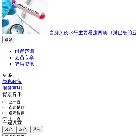
自身免疫水平主要看这两项: T淋巴细胞亚群检
取消
付费咨询
会员专享
健康资讯
更多
隐私政策
服务声明
背景音乐
上一首
点击播放
点击暂停
下一首
主题设置
浅色
深色
系统