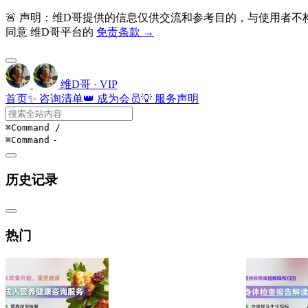
🚨 声明：维D哥提供的信息仅供交流和参考目的，与使用者
同意 维D哥平台的
免责条款 →
维D哥 · VIP
首页
✨ 咨询清单
👑 成为会员
💡 服务声明
⌘Command
/
⌘Command
-
历史记录
热门