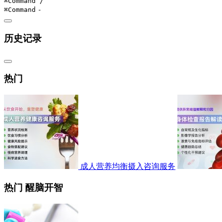
⌘Command
/
⌘Command
-
历史记录
热门
成人营养均衡摄入咨询服务
热门 醒脑开智