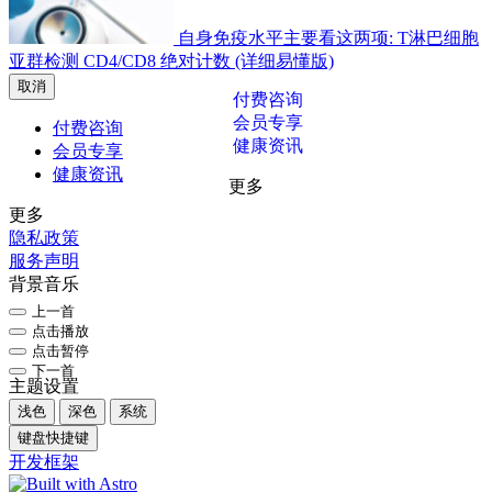
自身免疫水平主要看这两项: T淋巴细胞
亚群检测 CD4/CD8 绝对计数 (详细易懂版)
取消
付费咨询
会员专享
付费咨询
健康资讯
会员专享
健康资讯
更多
更多
隐私政策
服务声明
背景音乐
上一首
点击播放
点击暂停
下一首
主题设置
浅色
深色
系统
键盘快捷键
开发框架