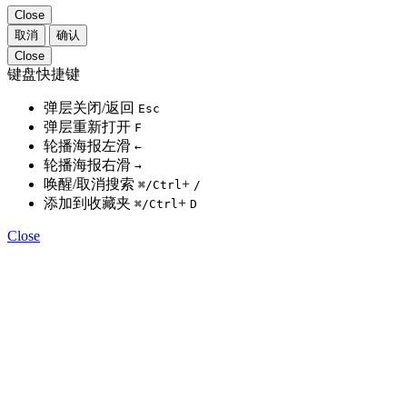
Close
取消
确认
Close
键盘快捷键
弹层关闭/返回
Esc
弹层重新打开
F
轮播海报左滑
←
轮播海报右滑
→
唤醒/取消搜索
+
⌘
/Ctrl
/
添加到收藏夹
+
⌘
/Ctrl
D
Close