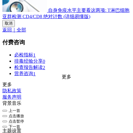
自身免疫水平主要看这两项: T淋巴细胞
亚群检测 CD4/CD8 绝对计数 (详细易懂版)
取消
返回｜全部
付费咨询
必检指标
1
排毒经验分享
0
检查报告解读
2
营养咨询
1
更多
更多
隐私政策
服务声明
背景音乐
上一首
点击播放
点击暂停
下一首
主题设置