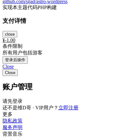
github.com/sijad/astro-wordpress
实现本主题代码PHP构建
支付详情
close
¥
-1.00
条件限制
所有用户包括游客
登录后操作
Close
Close
账户管理
请先登录
还不是维D哥 · VIP用户？
立即注册
更多
隐私政策
服务声明
背景音乐