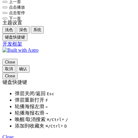
上一首
点击播放
点击暂停
下一首
主题设置
浅色
深色
系统
键盘快捷键
开发框架
Close
取消
确认
Close
键盘快捷键
弹层关闭/返回
Esc
弹层重新打开
F
轮播海报左滑
←
轮播海报右滑
→
唤醒/取消搜索
+
⌘
/Ctrl
/
添加到收藏夹
+
⌘
/Ctrl
D
Close