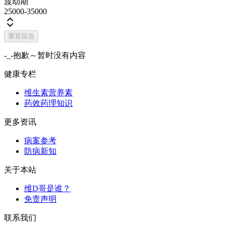
渡劫期
25000-35000
重置筛选
-_-抱歉～暂时没有内容
健康专栏
维生素营养素
药效药理知识
更多资讯
病案参考
防病新知
关于本站
维D哥是谁？
免责声明
联系我们