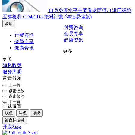
自身免疫水平主要看这两项: T淋巴细胞
亚群检测 CD4/CD8 绝对计数 (详细易懂版)
取消
付费咨询
会员专享
付费咨询
健康资讯
会员专享
健康资讯
更多
更多
隐私政策
服务声明
背景音乐
上一首
点击播放
点击暂停
下一首
主题设置
浅色
深色
系统
键盘快捷键
开发框架