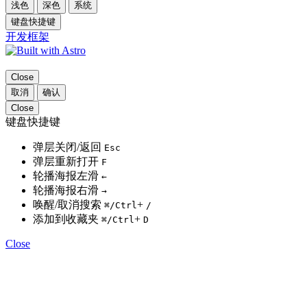
浅色
深色
系统
键盘快捷键
开发框架
Close
取消
确认
Close
键盘快捷键
弹层关闭/返回
Esc
弹层重新打开
F
轮播海报左滑
←
轮播海报右滑
→
唤醒/取消搜索
+
⌘
/Ctrl
/
添加到收藏夹
+
⌘
/Ctrl
D
Close