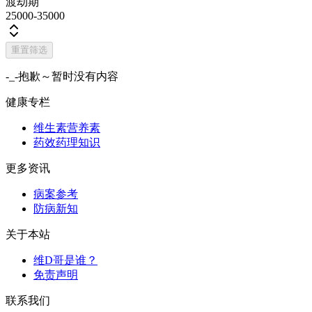
渡劫期
25000-35000
重置筛选
-_-抱歉～暂时没有内容
健康专栏
维生素营养素
药效药理知识
更多资讯
病案参考
防病新知
关于本站
维D哥是谁？
免责声明
联系我们