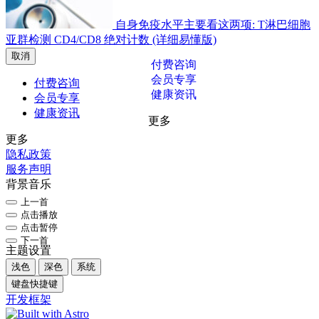
自身免疫水平主要看这两项: T淋巴细胞
亚群检测 CD4/CD8 绝对计数 (详细易懂版)
取消
付费咨询
会员专享
付费咨询
健康资讯
会员专享
健康资讯
更多
更多
隐私政策
服务声明
背景音乐
上一首
点击播放
点击暂停
下一首
主题设置
浅色
深色
系统
键盘快捷键
开发框架