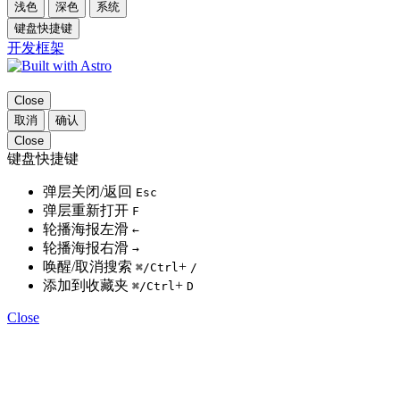
浅色
深色
系统
键盘快捷键
开发框架
Close
取消
确认
Close
键盘快捷键
弹层关闭/返回
Esc
弹层重新打开
F
轮播海报左滑
←
轮播海报右滑
→
唤醒/取消搜索
+
⌘
/Ctrl
/
添加到收藏夹
+
⌘
/Ctrl
D
Close