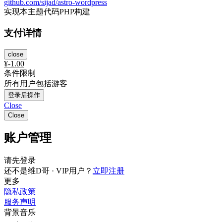
github.com/sijad/astro-wordpress
实现本主题代码PHP构建
支付详情
close
¥
-1.00
条件限制
所有用户包括游客
登录后操作
Close
Close
账户管理
请先登录
还不是维D哥 · VIP用户？
立即注册
更多
隐私政策
服务声明
背景音乐