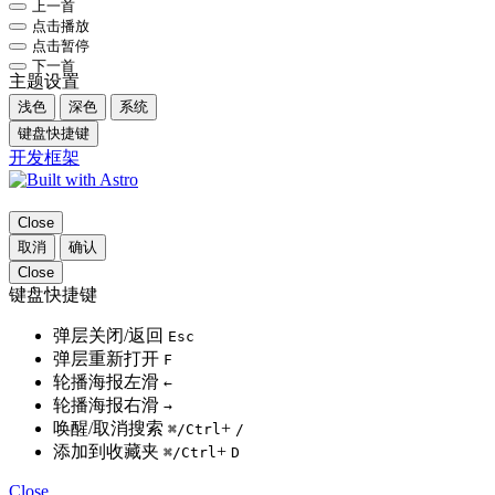
上一首
点击播放
点击暂停
下一首
主题设置
浅色
深色
系统
键盘快捷键
开发框架
Close
取消
确认
Close
键盘快捷键
弹层关闭/返回
Esc
弹层重新打开
F
轮播海报左滑
←
轮播海报右滑
→
唤醒/取消搜索
+
⌘
/Ctrl
/
添加到收藏夹
+
⌘
/Ctrl
D
Close