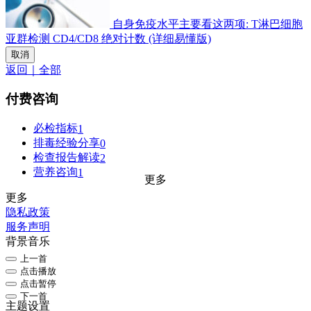
自身免疫水平主要看这两项: T淋巴细胞
亚群检测 CD4/CD8 绝对计数 (详细易懂版)
取消
返回｜全部
付费咨询
必检指标
1
排毒经验分享
0
检查报告解读
2
营养咨询
1
更多
更多
隐私政策
服务声明
背景音乐
上一首
点击播放
点击暂停
下一首
主题设置