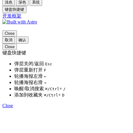
浅色
深色
系统
键盘快捷键
开发框架
Close
取消
确认
Close
键盘快捷键
弹层关闭/返回
Esc
弹层重新打开
F
轮播海报左滑
←
轮播海报右滑
→
唤醒/取消搜索
+
⌘
/Ctrl
/
添加到收藏夹
+
⌘
/Ctrl
D
Close