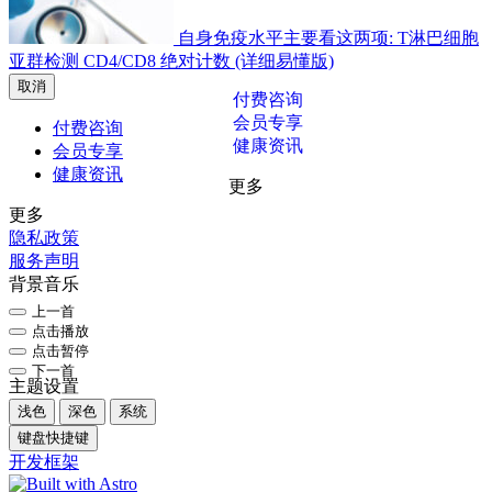
自身免疫水平主要看这两项: T淋巴细胞
亚群检测 CD4/CD8 绝对计数 (详细易懂版)
取消
付费咨询
会员专享
付费咨询
健康资讯
会员专享
健康资讯
更多
更多
隐私政策
服务声明
背景音乐
上一首
点击播放
点击暂停
下一首
主题设置
浅色
深色
系统
键盘快捷键
开发框架