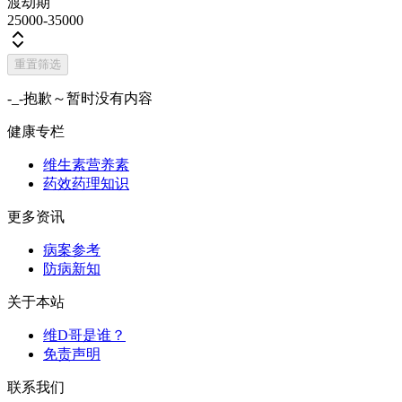
渡劫期
25000-35000
重置筛选
-_-抱歉～暂时没有内容
健康专栏
维生素营养素
药效药理知识
更多资讯
病案参考
防病新知
关于本站
维D哥是谁？
免责声明
联系我们