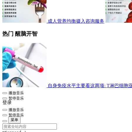
成人营养均衡摄入咨询服务
热门 醒脑开智
自身免疫水平主要看这两项: T淋巴细胞亚群检
播放音乐
暂停音乐
登录
播放音乐
暂停音乐
菜单