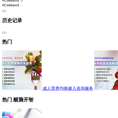
⌘Command
/
⌘Command
-
历史记录
热门
成人营养均衡摄入咨询服务
热门 醒脑开智