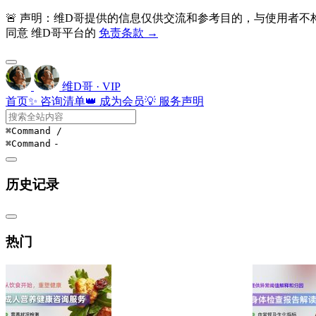
🚨 声明：维D哥提供的信息仅供交流和参考目的，与使用者
同意 维D哥平台的
免责条款 →
维D哥 · VIP
首页
✨ 咨询清单
👑 成为会员
💡 服务声明
⌘Command
/
⌘Command
-
历史记录
热门