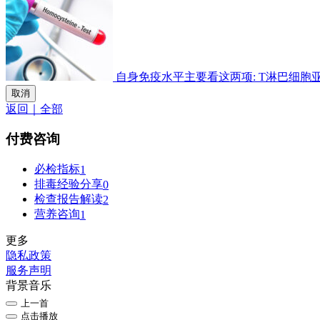
自身免疫水平主要看这两项: T淋巴细胞亚群检
取消
返回｜全部
付费咨询
必检指标
1
排毒经验分享
0
检查报告解读
2
营养咨询
1
更多
隐私政策
服务声明
背景音乐
上一首
点击播放