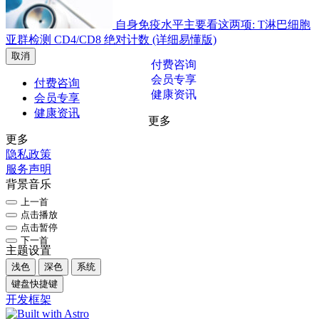
自身免疫水平主要看这两项: T淋巴细胞
亚群检测 CD4/CD8 绝对计数 (详细易懂版)
取消
付费咨询
会员专享
付费咨询
健康资讯
会员专享
健康资讯
更多
更多
隐私政策
服务声明
背景音乐
上一首
点击播放
点击暂停
下一首
主题设置
浅色
深色
系统
键盘快捷键
开发框架