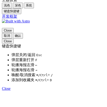
浅色
深色
系统
键盘快捷键
开发框架
Close
取消
确认
Close
键盘快捷键
弹层关闭/返回
Esc
弹层重新打开
F
轮播海报左滑
←
轮播海报右滑
→
唤醒/取消搜索
+
⌘
/Ctrl
/
添加到收藏夹
+
⌘
/Ctrl
D
Close