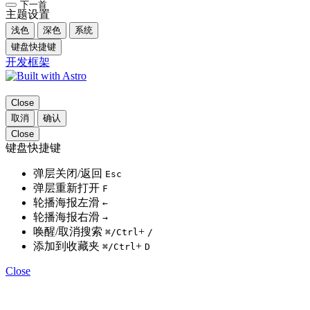
下一首
主题设置
浅色
深色
系统
键盘快捷键
开发框架
Close
取消
确认
Close
键盘快捷键
弹层关闭/返回
Esc
弹层重新打开
F
轮播海报左滑
←
轮播海报右滑
→
唤醒/取消搜索
+
⌘
/Ctrl
/
添加到收藏夹
+
⌘
/Ctrl
D
Close