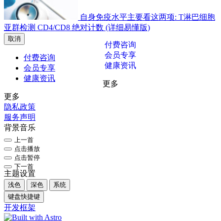
自身免疫水平主要看这两项: T淋巴细胞
亚群检测 CD4/CD8 绝对计数 (详细易懂版)
取消
付费咨询
会员专享
付费咨询
健康资讯
会员专享
健康资讯
更多
更多
隐私政策
服务声明
背景音乐
上一首
点击播放
点击暂停
下一首
主题设置
浅色
深色
系统
键盘快捷键
开发框架