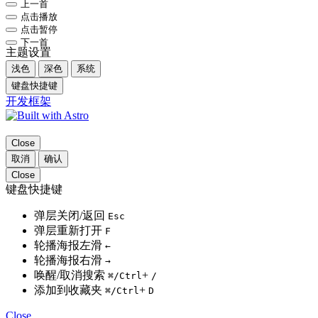
上一首
点击播放
点击暂停
下一首
主题设置
浅色
深色
系统
键盘快捷键
开发框架
Close
取消
确认
Close
键盘快捷键
弹层关闭/返回
Esc
弹层重新打开
F
轮播海报左滑
←
轮播海报右滑
→
唤醒/取消搜索
+
⌘
/Ctrl
/
添加到收藏夹
+
⌘
/Ctrl
D
Close