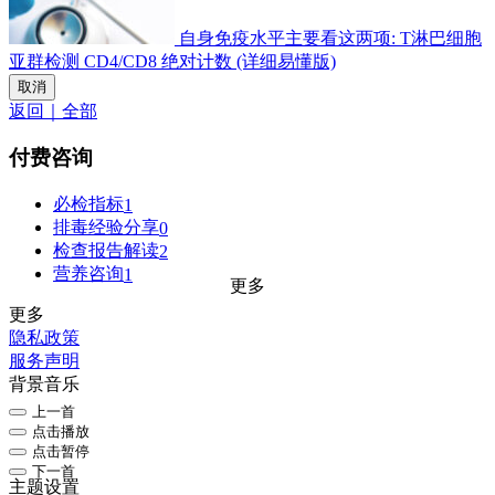
自身免疫水平主要看这两项: T淋巴细胞
亚群检测 CD4/CD8 绝对计数 (详细易懂版)
取消
返回｜全部
付费咨询
必检指标
1
排毒经验分享
0
检查报告解读
2
营养咨询
1
更多
更多
隐私政策
服务声明
背景音乐
上一首
点击播放
点击暂停
下一首
主题设置