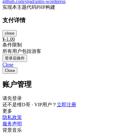
github.com/sijad/astro-wordpress
实现本主题代码PHP构建
支付详情
close
¥
-1.00
条件限制
所有用户包括游客
登录后操作
Close
Close
账户管理
请先登录
还不是维D哥 · VIP用户？
立即注册
更多
隐私政策
服务声明
背景音乐