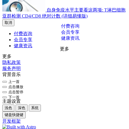
自身免疫水平主要看这两项: T淋巴细胞
亚群检测 CD4/CD8 绝对计数 (详细易懂版)
取消
付费咨询
会员专享
付费咨询
健康资讯
会员专享
健康资讯
更多
更多
隐私政策
服务声明
背景音乐
上一首
点击播放
点击暂停
下一首
主题设置
浅色
深色
系统
键盘快捷键
开发框架