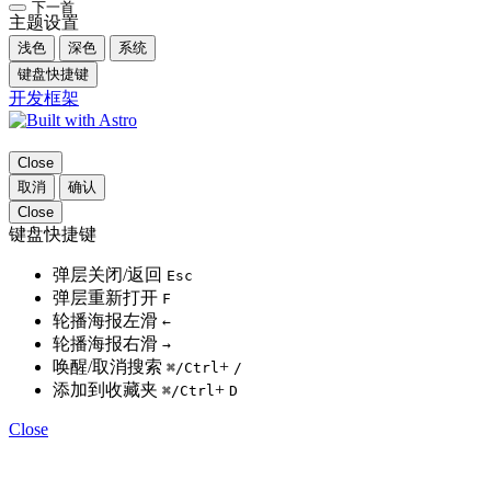
下一首
主题设置
浅色
深色
系统
键盘快捷键
开发框架
Close
取消
确认
Close
键盘快捷键
弹层关闭/返回
Esc
弹层重新打开
F
轮播海报左滑
←
轮播海报右滑
→
唤醒/取消搜索
+
⌘
/Ctrl
/
添加到收藏夹
+
⌘
/Ctrl
D
Close