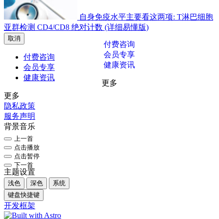
自身免疫水平主要看这两项: T淋巴细胞
亚群检测 CD4/CD8 绝对计数 (详细易懂版)
取消
付费咨询
会员专享
付费咨询
健康资讯
会员专享
健康资讯
更多
更多
隐私政策
服务声明
背景音乐
上一首
点击播放
点击暂停
下一首
主题设置
浅色
深色
系统
键盘快捷键
开发框架