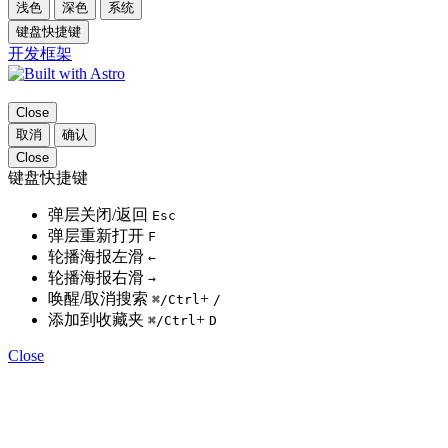
浅色
深色
系统
键盘快捷键
开发框架
Close
取消
确认
Close
键盘快捷键
弹层关闭/返回
Esc
弹层重新打开
F
轮播海报左滑
←
轮播海报右滑
→
唤醒/取消搜索
+
⌘
/Ctrl
/
添加到收藏夹
+
⌘
/Ctrl
D
Close