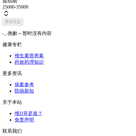
渡劫期
25000-35000
重置筛选
-_-抱歉～暂时没有内容
健康专栏
维生素营养素
药效药理知识
更多资讯
病案参考
防病新知
关于本站
维D哥是谁？
免责声明
联系我们