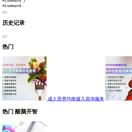
⌘Command
/
⌘Command
-
历史记录
热门
成人营养均衡摄入咨询服务
热门 醒脑开智