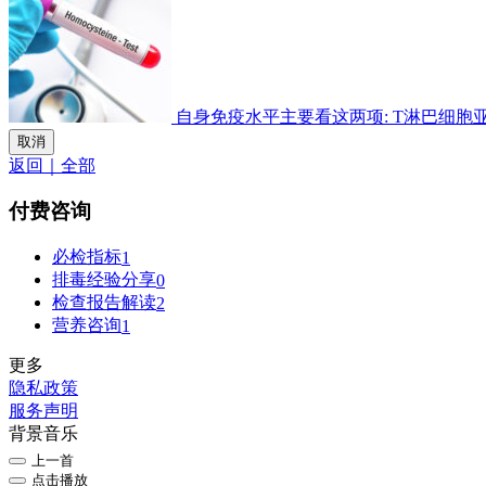
自身免疫水平主要看这两项: T淋巴细胞亚群检
取消
返回｜全部
付费咨询
必检指标
1
排毒经验分享
0
检查报告解读
2
营养咨询
1
更多
隐私政策
服务声明
背景音乐
上一首
点击播放