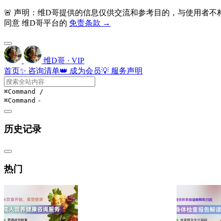
🚨 声明：维D哥提供的信息仅供交流和参考目的，与使用者
同意 维D哥平台的
免责条款 →
维D哥 · VIP
首页
✨ 咨询清单
👑 成为会员
💡 服务声明
⌘Command
/
⌘Command
-
历史记录
热门