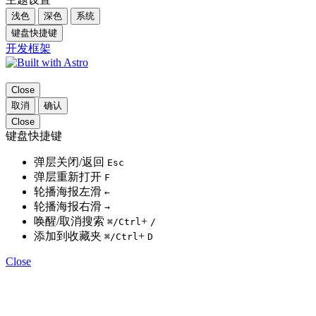
浅色
深色
系统
键盘快捷键
开发框架
Close
取消
确认
Close
键盘快捷键
弹层关闭/返回
Esc
弹层重新打开
F
轮播海报左滑
←
轮播海报右滑
→
唤醒/取消搜索
+
⌘
/Ctrl
/
添加到收藏夹
+
⌘
/Ctrl
D
Close