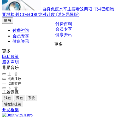
自身免疫水平主要看这两项: T淋巴细胞
亚群检测 CD4/CD8 绝对计数 (详细易懂版)
取消
付费咨询
会员专享
付费咨询
健康资讯
会员专享
健康资讯
更多
更多
隐私政策
服务声明
背景音乐
上一首
点击播放
点击暂停
下一首
主题设置
浅色
深色
系统
键盘快捷键
开发框架