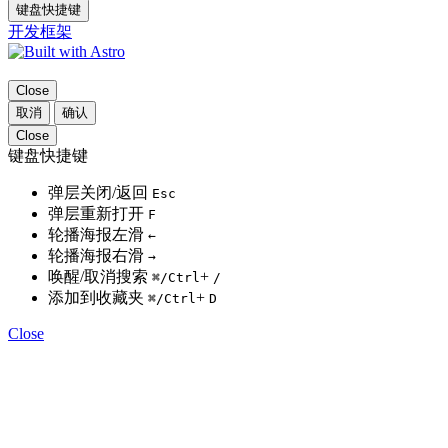
键盘快捷键
开发框架
Close
取消
确认
Close
键盘快捷键
弹层关闭/返回
Esc
弹层重新打开
F
轮播海报左滑
←
轮播海报右滑
→
唤醒/取消搜索
+
⌘
/Ctrl
/
添加到收藏夹
+
⌘
/Ctrl
D
Close