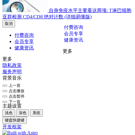
自身免疫水平主要看这两项: T淋巴细胞
亚群检测 CD4/CD8 绝对计数 (详细易懂版)
取消
付费咨询
会员专享
付费咨询
健康资讯
会员专享
健康资讯
更多
更多
隐私政策
服务声明
背景音乐
上一首
点击播放
点击暂停
下一首
主题设置
浅色
深色
系统
键盘快捷键
开发框架