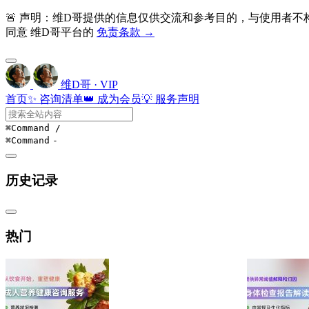
🚨 声明：维D哥提供的信息仅供交流和参考目的，与使用者
同意 维D哥平台的
免责条款 →
维D哥 · VIP
首页
✨ 咨询清单
👑 成为会员
💡 服务声明
⌘Command
/
⌘Command
-
历史记录
热门