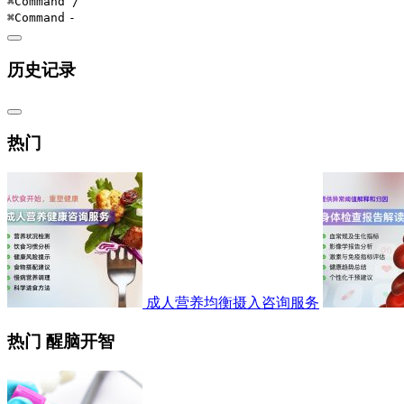
⌘Command
/
⌘Command
-
历史记录
热门
成人营养均衡摄入咨询服务
热门 醒脑开智