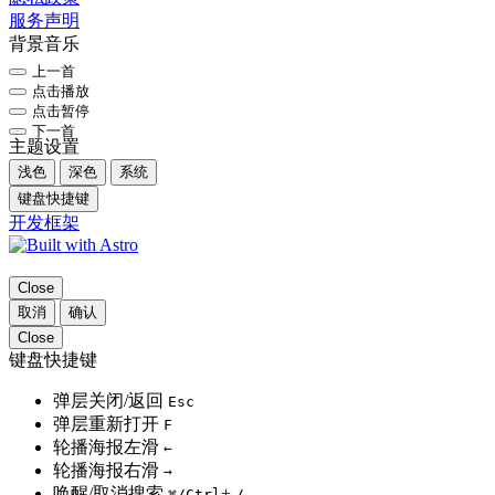
服务声明
背景音乐
上一首
点击播放
点击暂停
下一首
主题设置
浅色
深色
系统
键盘快捷键
开发框架
Close
取消
确认
Close
键盘快捷键
弹层关闭/返回
Esc
弹层重新打开
F
轮播海报左滑
←
轮播海报右滑
→
唤醒/取消搜索
+
⌘
/Ctrl
/