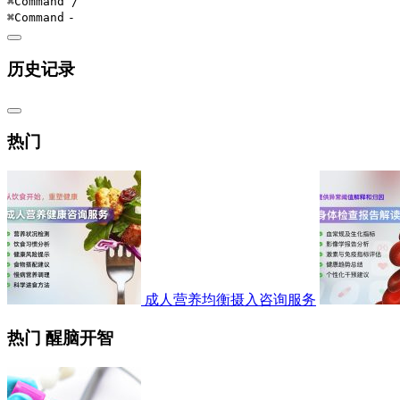
⌘Command
/
⌘Command
-
历史记录
热门
成人营养均衡摄入咨询服务
热门 醒脑开智