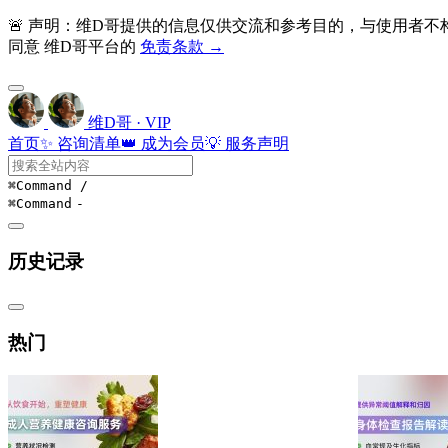
🚨 声明：维D哥提供的信息仅供交流和参考目的，与使用者
同意 维D哥平台的
免责条款 →
维D哥 · VIP
首页
✨ 咨询清单
👑 成为会员
💡 服务声明
⌘Command
/
⌘Command
-
历史记录
热门