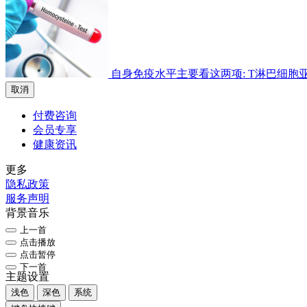
自身免疫水平主要看这两项: T淋巴细胞亚群检
取消
付费咨询
会员专享
健康资讯
更多
隐私政策
服务声明
背景音乐
上一首
点击播放
点击暂停
下一首
主题设置
浅色
深色
系统