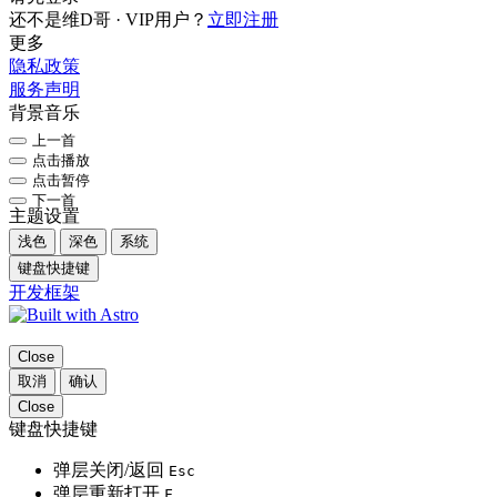
还不是维D哥 · VIP用户？
立即注册
更多
隐私政策
服务声明
背景音乐
上一首
点击播放
点击暂停
下一首
主题设置
浅色
深色
系统
键盘快捷键
开发框架
Close
取消
确认
Close
键盘快捷键
弹层关闭/返回
Esc
弹层重新打开
F