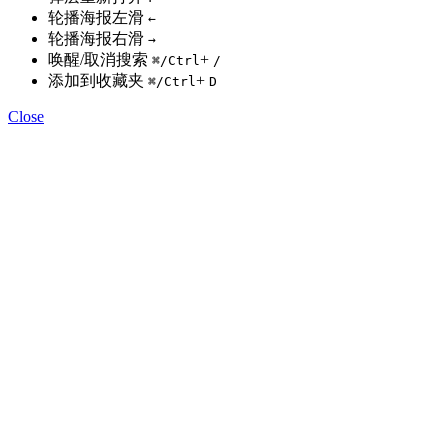
轮播海报左滑
←
轮播海报右滑
→
唤醒/取消搜索
+
⌘
/Ctrl
/
添加到收藏夹
+
⌘
/Ctrl
D
Close