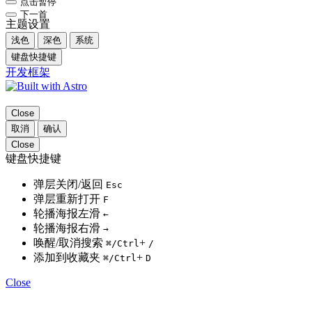
点击暂停
下一首
主题设置
浅色
深色
系统
键盘快捷键
开发框架
Close
取消
确认
Close
键盘快捷键
弹层关闭/返回
Esc
弹层重新打开
F
轮播海报左滑
←
轮播海报右滑
→
唤醒/取消搜索
+
⌘
/Ctrl
/
添加到收藏夹
+
⌘
/Ctrl
D
Close