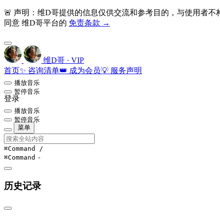
🚨 声明：维D哥提供的信息仅供交流和参考目的，与使用者
同意 维D哥平台的
免责条款 →
维D哥 · VIP
首页
✨ 咨询清单
👑 成为会员
💡 服务声明
播放音乐
暂停音乐
登录
播放音乐
暂停音乐
菜单
⌘Command
/
⌘Command
-
历史记录