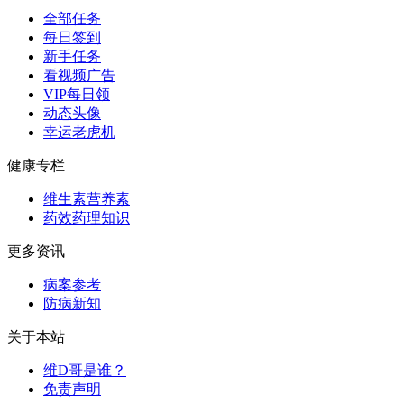
全部任务
每日签到
新手任务
看视频广告
VIP每日领
动态头像
幸运老虎机
健康专栏
维生素营养素
药效药理知识
更多资讯
病案参考
防病新知
关于本站
维D哥是谁？
免责声明