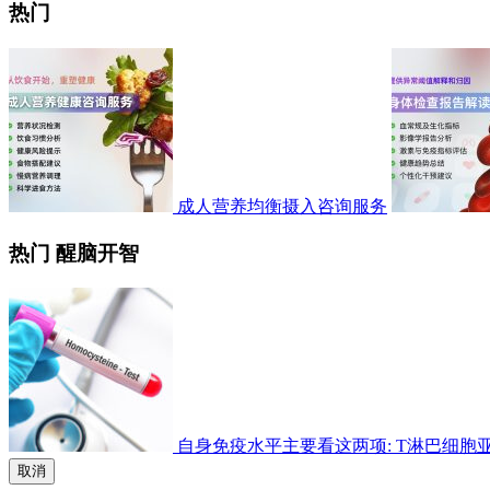
热门
成人营养均衡摄入咨询服务
热门 醒脑开智
自身免疫水平主要看这两项: T淋巴细胞亚群检
取消