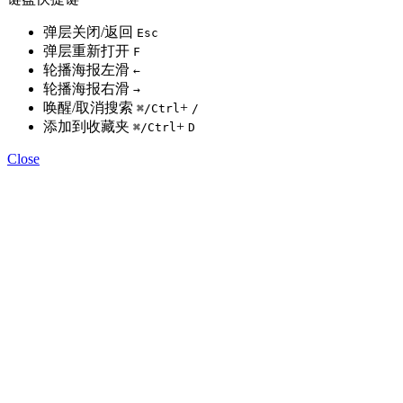
弹层关闭/返回
Esc
弹层重新打开
F
轮播海报左滑
←
轮播海报右滑
→
唤醒/取消搜索
+
⌘
/Ctrl
/
添加到收藏夹
+
⌘
/Ctrl
D
Close