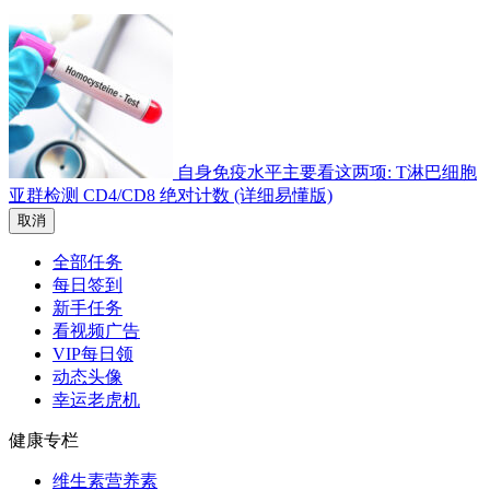
自身免疫水平主要看这两项: T淋巴细胞
亚群检测 CD4/CD8 绝对计数 (详细易懂版)
取消
全部任务
每日签到
新手任务
看视频广告
VIP每日领
动态头像
幸运老虎机
健康专栏
维生素营养素